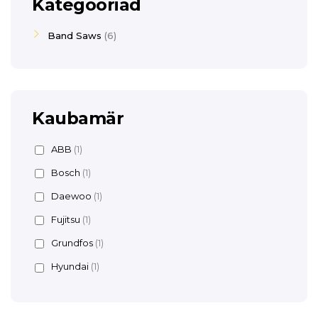
Kategooriad
Band Saws
6
Kaubamär
ABB
(1)
Bosch
(1)
Daewoo
(1)
Fujitsu
(1)
Grundfos
(1)
Hyundai
(1)