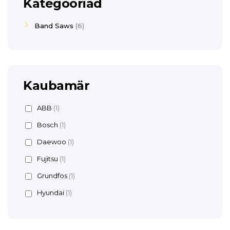
Kategooriad
Band Saws
6
Kaubamär
ABB
(1)
Bosch
(1)
Daewoo
(1)
Fujitsu
(1)
Grundfos
(1)
Hyundai
(1)